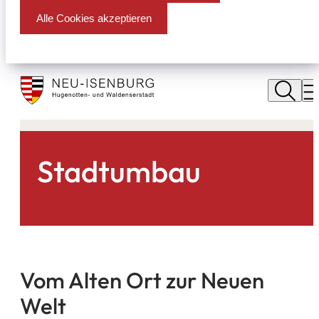
Alle Cookies akzeptieren
Stadt
Neu
M
Isenburg
Stadtumbau
Vom Alten Ort zur Neuen
Welt